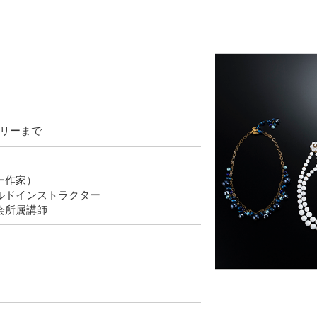
リーまで
ー作家）
ルドインストラクター
会所属講師