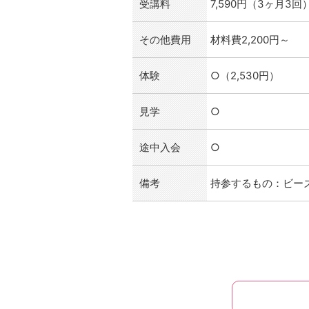
受講料
7,590円（3ヶ月3回
その他費用
材料費2,200円～
体験
○（2,530円）
見学
○
途中入会
○
備考
持参するもの：ビー