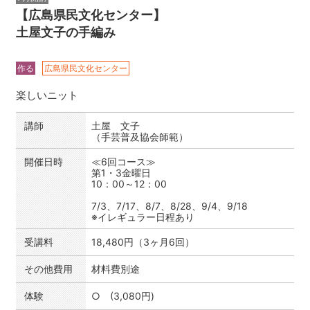
【広島県民文化センター】
土屋文子の手編み
作る
広島県民文化センター
楽しいニット
講師
土屋 文子
（手芸普及協会師範）
開催日時
≪6回コース≫
第1・3金曜日
10：00～12：00
7/3、7/17、8/7、8/28、9/4、9/18
※イレギュラー日程あり
受講料
18,480円（3ヶ月6回）
その他費用
材料費別途
体験
○ (3,080円)