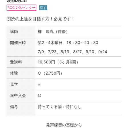
RCC文化センター
話す
朗読の上達を目指す方！必見です！
講師
柿 辰丸（俳優）
開催日時
第2・4木曜日 18：30～20：30
7/9、7/23、8/13、8/27、9/10、9/24
受講料
16,500円（3ヶ月6回）
体験
○（2,750円）
見学
×
途中入会
○
備考
持ってくる物：特になし
発声練習の基礎から