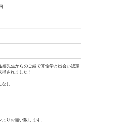
回
祐嬉先生からのご縁で算命学と出会い認定
取得されました！
になし
ンよりお願い致します。