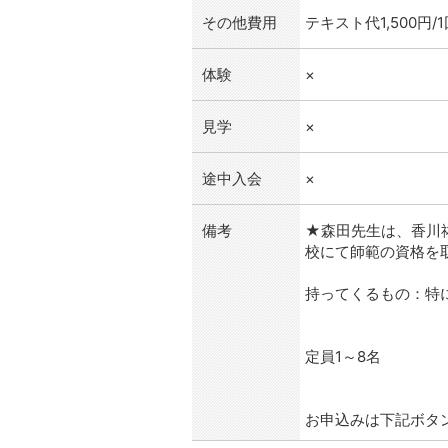
その他費用
テキスト代1,500円/1
体験
×
見学
×
途中入会
×
備考
★森田先生は、香川
校にて師範の資格を
持ってくるもの：特
定員1～8名
お申込みは下記ボタ