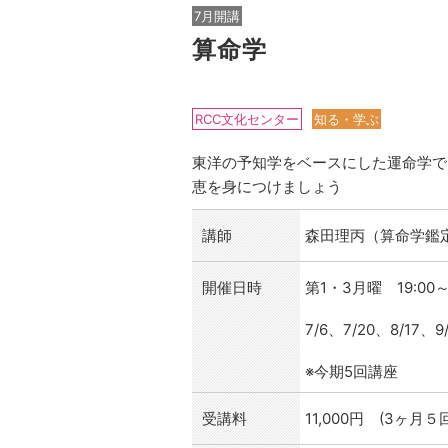
7月開講
算命学
RCC文化センター
知る・学ぶ
東洋の予知学をベースにした運命学で
恵を身につけましょう
講師
森田理丙（算命学鑑
開催日時
第1・3月曜 19:00～
7/6、7/20、8/17、9
※今期5回講座
受講料
11,000円 (3ヶ月５