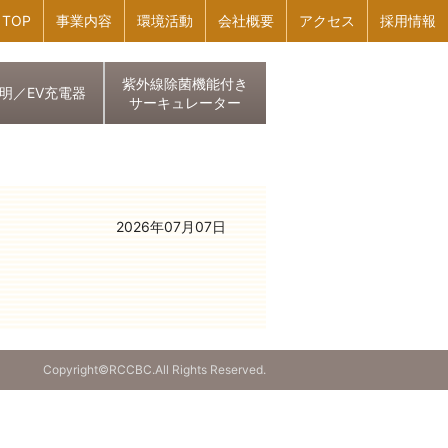
TOP
事業内容
環境活動
会社概要
アクセス
採用情報
紫外線除菌機能付き
照明／EV充電器
サーキュレーター
2026年07月07日
Copyright©RCCBC.All Rights Reserved.