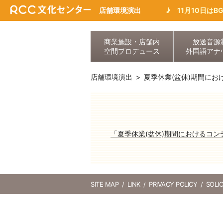
店舗環境演出
♪ 11月10日はB
商業施設・店舗内
放送音源
空間プロデュース
外国語アナ
店舗環境演出
夏季休業(盆休)期間にお
「夏季休業(盆休)期間におけるコ
SITE MAP
LINK
PRIVACY POLICY
SOLIC