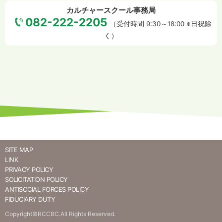
カルチャースクール事務局
082-222-2205
（受付時間 9:30～18:00 ※日祝除
く）
SITE MAP
LINK
PRIVACY POLICY
SOLICITATION POLICY
ANTISOCIAL FORCES POLICY
FIDUCIARY DUTY
Copyright©RCCBC.All Rights Reserved.